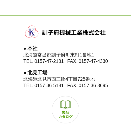
油圧調節式ゲージホイール
圧倒的パワーと低燃費、低NOx※1化を実現したコモ
たまねぎの掘取深さ調節は、手元の多機能レバーで運
ンレールエンジンにDPF※2を装着し、傾斜地やコンテ
転しながら簡単に行えるため、湿地での作業や防除道
ナ満載時など負荷がかかる条件でも力強い走行ができ
の収穫作業に便利です。
ます。
本社
※1：NOx＝窒素酸化物
エンジン緊急停止スイッチと警報ボタンを設置。
北海道常呂郡訓子府町東町1番地1
※2：DPF＝ディーゼル・パティキュレート・フィルタ。
事故を未然に防ぎます。
TEL. 0157-47-2131
FAX. 0157-47-4330
排ガス中のPM（粒子状物質）を捕集します。
コンベアの速度と左右角度が自由に変えられるた
北見工場
め、自分のペースで選別で、斜め傾斜地では、た
ヤンマーならDPF再生で作業を止めない！
北海道北見市西三輪4丁目725番地
TEL. 0157-36-5181
FAX. 0157-36-8695
まねぎの片寄りを調節できます。
選別者側でもストップ可能。
走行停止ペダル・停止ボタン
製品
カタログ
後方にある「走行停止ペダル」を踏めば、走行部をス
トップさせることができます。さらに、停止ボタンで