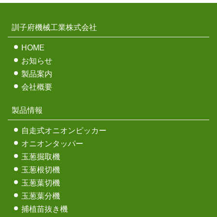
は、作業部も停止可能です。
「リセット再生」は、作業をしながら100時間ごと※3に
スイッチを3秒長押しするだけです。
訓子府機械工業株式会社
※3：初回のみ50時間以内。
★ヤンマー純正の専用オイルをご使用ください。
HOME
規格外品は大型タンクへ。
お知らせ
大型クズタンク
製品案内
長雨後の軟弱地でも、丸ハンドルでラクラク操作。
会社概要
選別時に取り除いた規格外品などは大型タンクに収容
丸ハンドル＋FDS（フルタイムド
製品情報
できます。
ライブシステム）搭載
自走式オニオンピッカー
たまねぎをやさしく搬送。
オニオンタッパー
コンベア独立方式
玉葱掘取機
玉葱根切機
第1コンベアと第2コンベアは独立方式を採用。第1コ
玉葱葉切機
うねに追従。
ンベアはフローティング、固定とどちらも手元で切替
玉葱葉分機
自動操向装置
えられます。フローティングにすると、地面の凸凹に
捕植苗抜き機