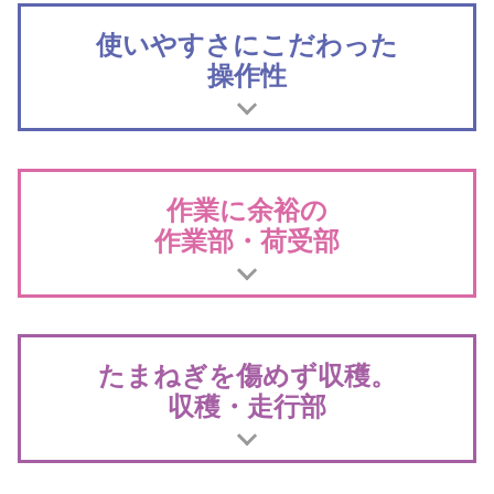
使いやすさにこだわった
操作性
39.8馬力エンジン搭載で傾斜地やコンテナ満載時で
も安定走行。
作業に余裕の
高出力コモンレールエンジン
作業部・荷受部
余裕のある選別を実現。
幅広選別台
たまねぎを傷めず収穫。
収穫・走行部
幅広選別台は、確かな選別と無理のない搬送を実
現。さらに均平ローラにより、コンテナ盛付けが
容易にできます。
掘取深さを簡単調節。